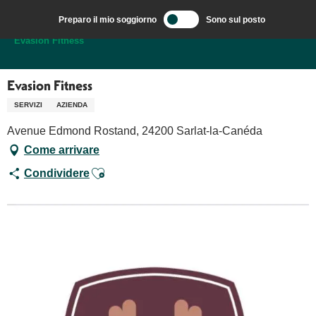
Aller
Preparo il mio soggiorno
Sono sul posto
au
Benvenuti a Sarlat, capitale del Périgord Noir – IT
Evasion Fitness
contenu
principal
Evasion Fitness
SERVIZI
AZIENDA
Avenue Edmond Rostand, 24200 Sarlat-la-Canéda
Come arrivare
Ajouter aux favoris
Condividere