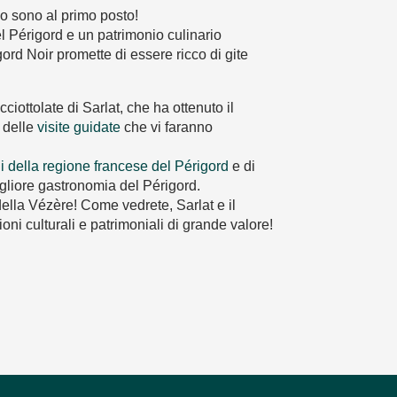
nio sono al primo posto!
del Périgord e un patrimonio culinario
gord Noir promette di essere ricco di gite
iottolate di Sarlat, che ha ottenuto il
a delle
visite guidate
che vi faranno
gi della regione francese del Périgord
e di
igliore gastronomia del Périgord.
 della Vézère! Come vedrete, Sarlat e il
ni culturali e patrimoniali di grande valore!
avoris