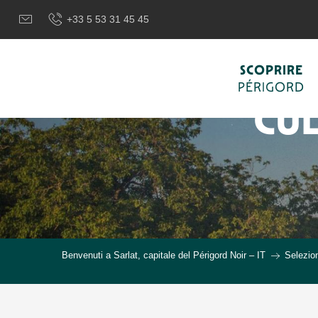
Aller
+33 5 53 31 45 45
au
contenu
principal
SCOPRIRE
PÉRIGORD
CU
Benvenuti a Sarlat, capitale del Périgord Noir – IT
Selezion