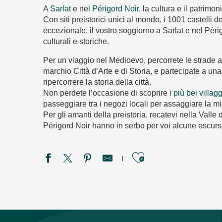
A
Sarlat
e nel
Périgord Noir
, la cultura e il patrimo
Con siti preistorici unici al mondo, i 1001 castelli 
eccezionale, il vostro soggiorno a Sarlat e nel Péri
culturali e storiche.
Per un viaggio nel Medioevo, percorrete le strade acc
marchio Città d’Arte e di Storia, e partecipate a un
ripercorrere la storia della città.
Non perdete l’occasione di scoprire i
più bei villag
passeggiare tra i negozi locali per assaggiare la m
Per gli amanti della preistoria, recatevi nella Valle
Périgord Noir hanno in serbo per voi alcune escursio
Ajouter aux f
Site de la Roche percée