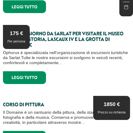
LEGGI TUTTO
175
€
GITA DI UN GIORNO DA SARLAT PER VISITARE IL MUSEO
DELLA PREISTORIA, LASCAUX IV E LA GROTTA DI
Per persona
ROUFFIGNAC
Ophorus è specializzata nell’organizzazione di escursioni turistiche
da Sarlat.Tutte le nostre escursioni si svolgono in veicoli recenti,
confortevoli e completamente...
LEGGI TUTTO
1850
€
CORSO DI PITTURA
Il Domaine è un santuario della pittura, della stampa, della
Prezzo su richiesta
fotografia e della musica. Conserva e promuove il know-how e la
creatività, in particolare attraverso mostre...