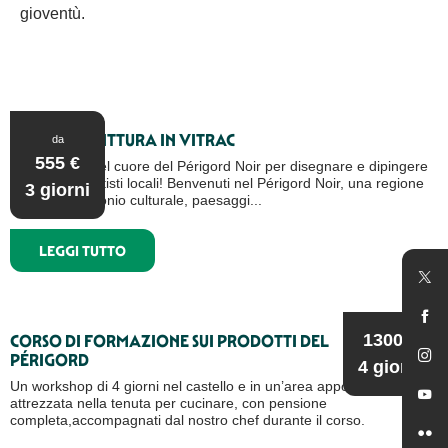
gioventù.
DISEGNO E PITTURA IN VITRAC
da
555
€
Soggiornate nel cuore del Périgord Noir per disegnare e dipingere
insieme agli artisti locali! Benvenuti nel Périgord Noir, una regione
3 giorni
ricca di patrimonio culturale, paesaggi...
LEGGI TUTTO
1300
€
CORSO DI FORMAZIONE SUI PRODOTTI DEL
PÉRIGORD
4 giorni
Un workshop di 4 giorni nel castello e in un’area appositamente
attrezzata nella tenuta per cucinare, con pensione
completa,accompagnati dal nostro chef durante il corso.