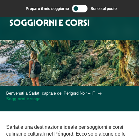
Aller
Preparo il mio soggiorno
Sono sul posto
au
contenu
SOGGIORNI E CORSI
principal
Benvenuti a Sarlat, capitale del Périgord Noir – IT
Soggiorni e stage
Sarlat è una destinazione ideale per soggiorni e corsi
culinari e culturali nel Périgord. Ecco solo alcune delle