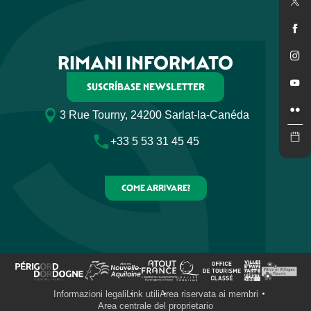
Easy Drive Quad Périgord
Les randos de Nico
Buggy Rando
Driving concept
RIMANI INFORMATO
Eco Rando 24
Rando Quad Périgord
SUSCRÍBASE NEWSLETTER
Garden Karting
Fabrice Loisirs
3 Rue Tourny, 24200 Sarlat-la-Canéda
Heritage Moto Rent
Gyr-Ô-Rando
+33 5 53 31 45 45
Les trottinettes du Périgord Vert
Karting City
COME ARRIVARE?
Informazioni legali
Link utili
Area riservata ai membri
Area centrale del proprietario