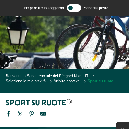
Aller
Preparo il mio soggiorno
Sono sul posto
au
contenu
principal
Benvenuti a Sarlat, capitale del Périgord Noir – IT
Seleziono le mie attività
Attività sportive
Sport su ruote
Ajouter aux favoris
SPORT SU RUOTE