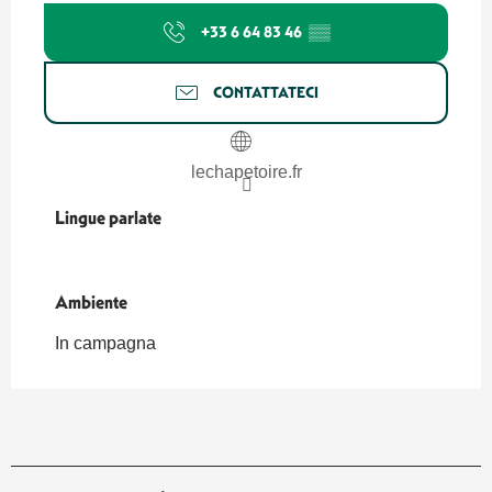
+33 6 64 83 46
▒▒
CONTATTATECI
lechapetoire.fr
Lingue parlate
Lingue parlate
Ambiente
Ambiente
In campagna