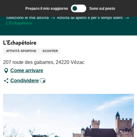
Aller
Preparo il mio soggiorno
Sono sul posto
au
Benvenuti a Sarlat, capitale del Périgord Noir – IT
Seleziono le mie attività
Attività all’aperto e per il tempo libero
contenu
L'Echapétoire
principal
L'Echapétoire
ATTIVITÀ SPORTIVE
SCOOTER
207 route des gabarres, 24220 Vézac
Come arrivare
Ajouter aux favoris
Condividere