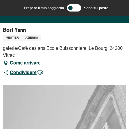
Aller
Preparo il mio soggiorno
Sono sul posto
au
Benvenuti a Sarlat, capitale del Périgord Noir – IT
Bost Yann
contenu
principal
Bost Yann
MESTIERI
AZIENDA
galerie/Café des arts Ecole Buissonnière, Le Bourg, 24200
Vitrac
Come arrivare
Ajouter aux favoris
Condividere