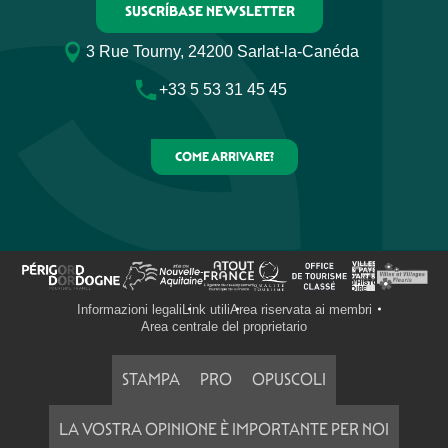
SUSCRÍBASE NEWSLETTER
Marche nordique - noir
Les Vitraux
3 Rue Tourny, 24200 Sarlat-la-Canéda
La combe des loups
Chemin d'Amadour
+33 5 53 31 45 45
Sainte Nathalène
Les hauts de Marquay
COME ARRIVARE?
Informazioni legali
Link utili
Area riservata ai membri
Area centrale del proprietario
STAMPA
PRO
OPUSCOLI
LA VOSTRA OPINIONE È IMPORTANTE PER NOI