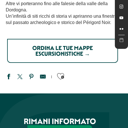
Altre vi porteranno fino alle falesie della valle della
Dordogna.
Un’infinità di siti ricchi di storia vi apriranno una finestra
sul passato archeologico e storico del Périgord Noir.
ORDINA LE TUE MAPPE
ESCURSIONISTICHE →
Ajouter aux favori
Les Chênes verts
Boucle de Montfort
Boucle de Marobert
Voie Verte Sarlat-Cazoulès
RIMANI INFORMATO
Marche nordique - rouge
Pech de Malat