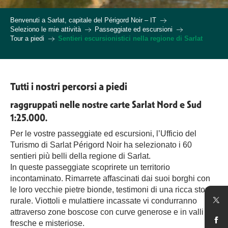
Benvenuti a Sarlat, capitale del Périgord Noir – IT
Seleziono le mie attività
Passeggiate ed escursioni
Tour a piedi
Sentieri escursionistici nella regione di Sarlat
Tutti i nostri percorsi a piedi
raggruppati nelle nostre carte Sarlat Nord e Sud
1:25.000.
Per le vostre passeggiate ed escursioni, l’Ufficio del
Turismo di Sarlat Périgord Noir ha selezionato i 60
sentieri più belli della regione di Sarlat.
In queste passeggiate scoprirete un territorio
incontaminato. Rimarrete affascinati dai suoi borghi con
le loro vecchie pietre bionde, testimoni di una ricca storia
rurale. Viottoli e mulattiere incassate vi condurranno
attraverso zone boscose con curve generose e in valli
fresche e misteriose.