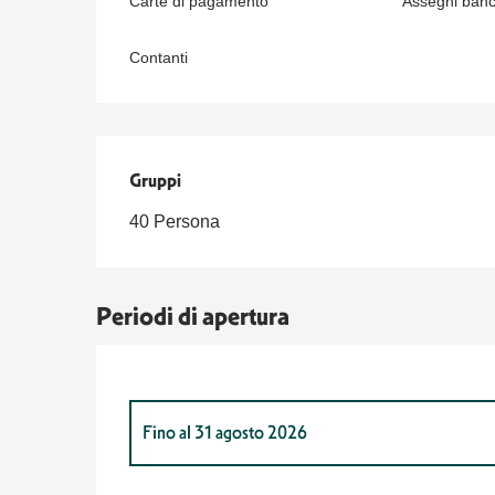
Carte di pagamento
Assegni banca
Contanti
Gruppi
Gruppi
40 Persona
Periodi di apertura
Fino al
31 agosto 2026