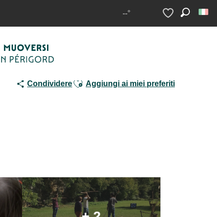
erle
--°
Ricerca
Voir les favoris
MUOVERSI
IN PÉRIGORD
Ajouter aux favoris
Condividere
Aggiungi ai miei preferiti
+ 2