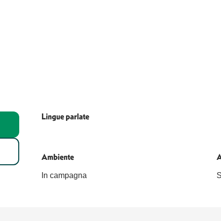
Lingue parlate
Lingue parlate
Ambiente
Ambiente
A
A
In campagna
S