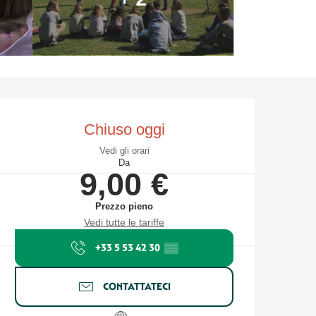
Orari e contatti
Chiuso oggi
Vedi gli orari
Da
9,00 €
Prezzo pieno
Vedi tutte le tariffe
+33 5 53 42 30
▒▒
CONTATTATECI