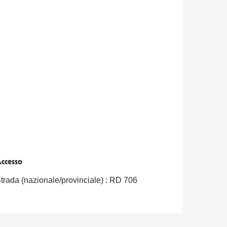
ccesso
ccesso
trada (nazionale/provinciale) : RD 706