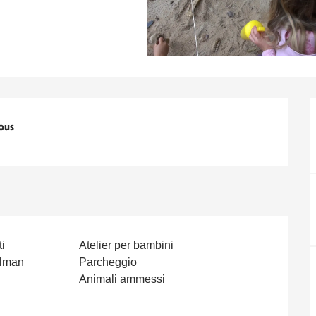
ous
ti
Atelier per bambini
llman
Parcheggio
Animali ammessi