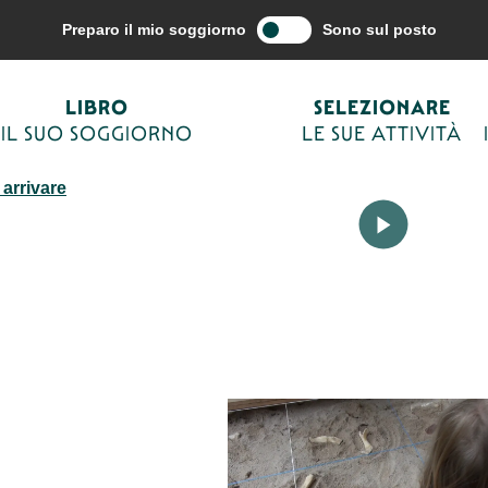
o le mie attività
Cultura e patrimonio
Site préhistorique de Castel-M
Preparo il mio soggiorno
Sono sul posto
e
LIBRO
SELEZIONARE
IL SUO SOGGIORNO
LE SUE ATTIVITÀ
EISTORICI
arrivare