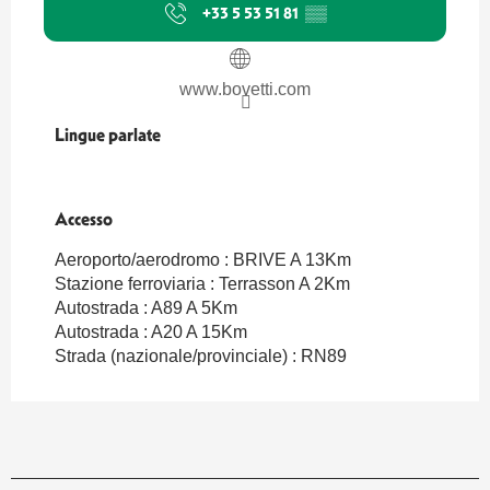
+33 5 53 51 81
▒▒
www.bovetti.com
Lingue parlate
Lingue parlate
Accesso
Accesso
Aeroporto/aerodromo : BRIVE A 13Km
Stazione ferroviaria : Terrasson A 2Km
Autostrada : A89 A 5Km
Autostrada : A20 A 15Km
Strada (nazionale/provinciale) : RN89