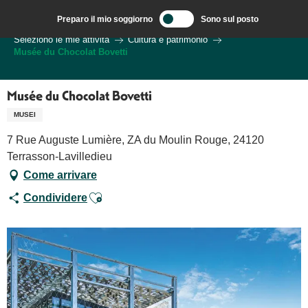
Aller
Preparo il mio soggiorno
Sono sul posto
au
Benvenuti a Sarlat, capitale del Périgord Noir – IT
Seleziono le mie attività
Cultura e patrimonio
contenu
Musée du Chocolat Bovetti
principal
Musée du Chocolat Bovetti
MUSEI
7 Rue Auguste Lumière, ZA du Moulin Rouge, 24120
Terrasson-Lavilledieu
Come arrivare
Ajouter aux favoris
Condividere