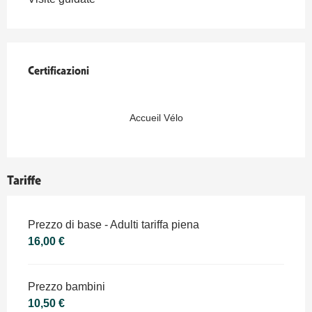
Offerte di prestazioni
Certificazioni
Certificazioni
Accueil Vélo
Tariffe
Tariffe 2026
Prezzo di base - Adulti tariffa piena
16,00 €
Prezzo bambini
10,50 €