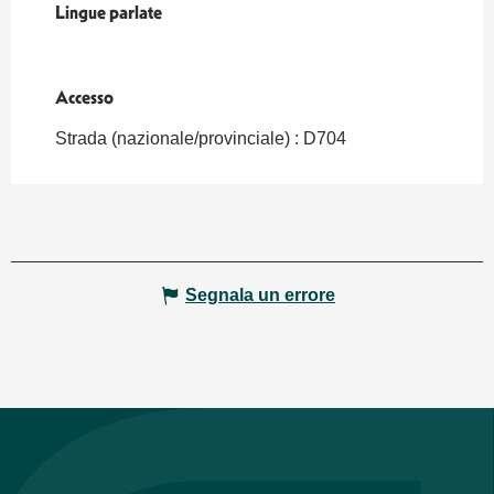
Lingue parlate
Lingue parlate
Accesso
Accesso
Strada (nazionale/provinciale) : D704
Segnala un errore