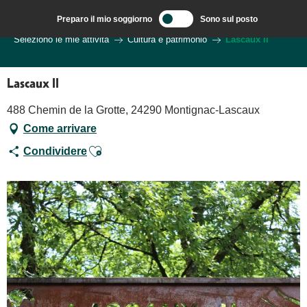
Aller
Preparo il mio soggiorno
Sono sul posto
au
Benvenuti a Sarlat, capitale del Périgord Noir – IT
Seleziono le mie attività
Cultura e patrimonio
Lascaux II
contenu
principal
Lascaux II
488 Chemin de la Grotte, 24290 Montignac-Lascaux
Come arrivare
Ajouter aux favoris
Condividere