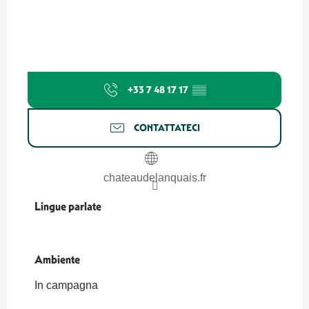
+33 7 48 17 17
▒▒
CONTATTATECI
chateaudelanquais.fr
Lingue parlate
Lingue parlate
Ambiente
Ambiente
In campagna