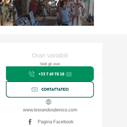
+ 7
Orari e contatti
Orari variabili
Vedi gli orari
+33 7 69 78 28
▒▒
CONTATTATECI
www.lesrandosdenico.com
Pagina Facebook