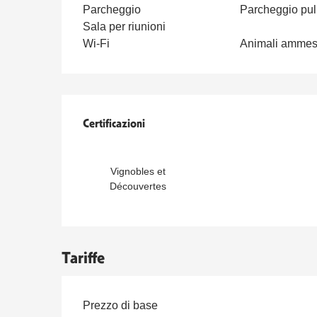
Parcheggio
Parcheggio pu
Sala per riunioni
Wi-Fi
Animali ammes
Offerte di prestazioni
Certificazioni
Certificazioni
Vignobles et
Découvertes
Tariffe
Tariffe 2026
Prezzo di base