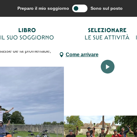
o le mie attività
Attività all’aperto e per il tempo libero
Les randos de
Preparo il mio soggiorno
Sono sul posto
LIBRO
SELEZIONARE
IL SUO SOGGIORNO
LE SUE ATTIVITÀ
mpasse de la promenade,
Come arrivare