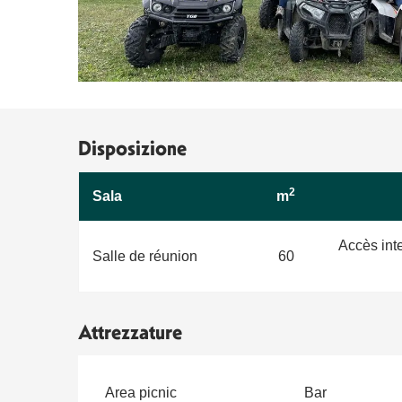
Disposizione
2
Sala
m
Accès int
Salle de réunion
60
Attrezzature
Area picnic
Bar