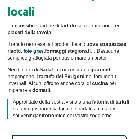
locali
È impossibile parlare di
tartufo
senza menzionare
i
piaceri della tavola
.
Il tartufo nero esalta i prodotti locali:
uova strapazzate
,
risotti
,
foie gras
,
formaggi stagionati
… Basta una
semplice grattugiata per trasformare un piatto.
Nei dintorni di
Sarlat
, alcuni ristoranti
gourmet
propongono il
tartufo del Périgord
nei loro menu
invernali. Alcuni offrono anche corsi di
cucina
per
imparare a
domarli
.
Approfittate della vostra visita a una
fattoria di tartufi
o a una gastronomia locale e portate a casa un
souvenir
gastronomico
del vostro soggiorno.