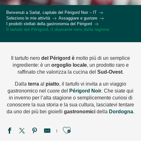
Benvenuti a Sarlat, capitale del Périgord Noir – IT
Seleziono le mie attività
Assaggiare e gustare
I prodotti stellati della gastronomia del Périgord
Il tartufo del Périgord, il diamante nero della regione
Il tartufo nero
del Périgord
è
molto più di un semplice
ingrediente: è un
orgoglio locale
, un prodotto raro e
raffinato che valorizza la cucina del
Sud-Ovest
.
Dalla
terra
al
piatto
, il tartufo vi invita a un viaggio
gastronomico nel cuore del
Périgord Noir
. Che siate qui
in inverno per l’alta stagione o semplicemente curiosi di
conoscere la sua storia e la sua cultura, lasciatevi tentare
da uno dei più bei gioielli
gastronomici
della
Dordogna
.
Ajouter aux favori