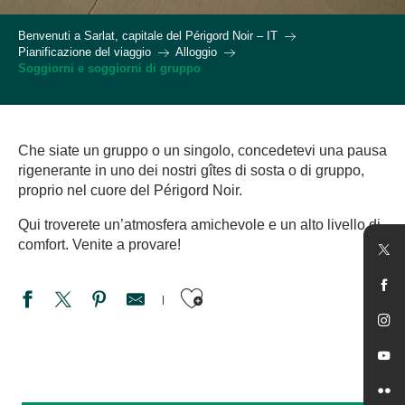
Benvenuti a Sarlat, capitale del Périgord Noir – IT
Pianificazione del viaggio
Alloggio
Soggiorni e soggiorni di gruppo
Che siate un gruppo o un singolo, concedetevi una pausa
rigenerante in uno dei nostri gîtes di sosta o di gruppo,
proprio nel cuore del Périgord Noir.
Qui troverete un’atmosfera amichevole e un alto livello di
comfort. Venite a provare!
Ajouter aux favori
Gîte La Ferme Fleurie
L'Écurie de L'étrier
Auberge Collective les Cinq Châteaux