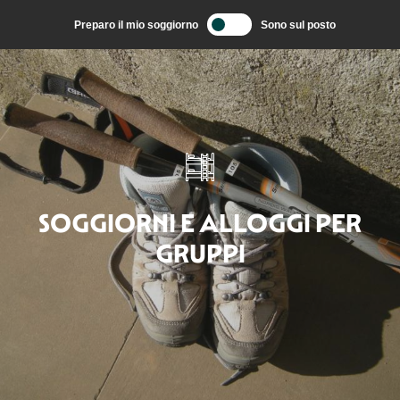
Aller
Preparo il mio soggiorno
Sono sul posto
au
contenu
principal
SOGGIORNI E ALLOGGI PER
GRUPPI