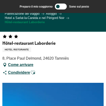
Aller
Preparo il mio soggiorno
Sono sul posto
au
Benvenuti a Sarlat, capitale del Périgord Noir – IT
Pianificazione del viaggio
Alloggio
contenu
Hotel a Sarlat-la-Canéda e nel Périgord Noir
principal
Hôtel-restaurant Laborderie
Hôtel-restaurant Laborderie
HOTEL RISTORANTE
8, Place Paul Delmond, 24620 Tamniès
Come arrivare
Ajouter aux favoris
Condividere