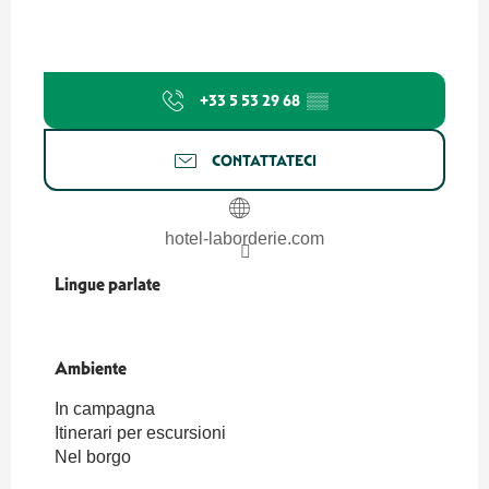
+33 5 53 29 68
▒▒
CONTATTATECI
hotel-laborderie.com
Lingue parlate
Lingue parlate
Ambiente
Ambiente
In campagna
Itinerari per escursioni
Nel borgo