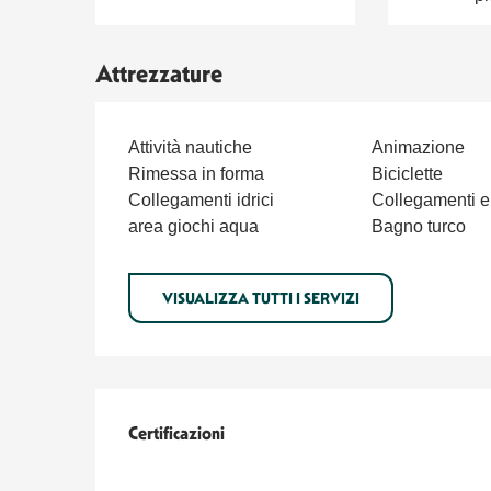
Attrezzature
Attività nautiche
Animazione
Rimessa in forma
Biciclette
Collegamenti idrici
Collegamenti ele
area giochi aqua
Bagno turco
VISUALIZZA TUTTI I SERVIZI
Offerte di prestazioni
Certificazioni
Certificazioni