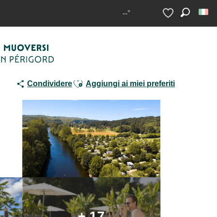
ng Le Paradis
--°
Ricerca
Voir les favoris
MUOVERSI
IN PÉRIGORD
Ajouter aux favoris
Condividere
Aggiungi ai miei preferiti
+ 17