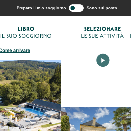
azione del viaggio
Alloggio
Campeggi Sarlat e Périgord Noir
Campi
Preparo il mio soggiorno
Sono sul posto
LIBRO
SELEZIONARE
IL SUO SOGGIORNO
LE SUE ATTIVITÀ
Come arrivare