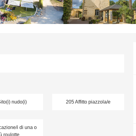
ito(i) nudo(i)
205 Affitto piazzola/e
azione/i di una o
ù roulotte