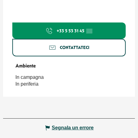
+33 5 53 31 45
▒▒
CONTATTATECI
Ambiente
Ambiente
In campagna
In periferia
Segnala un errore