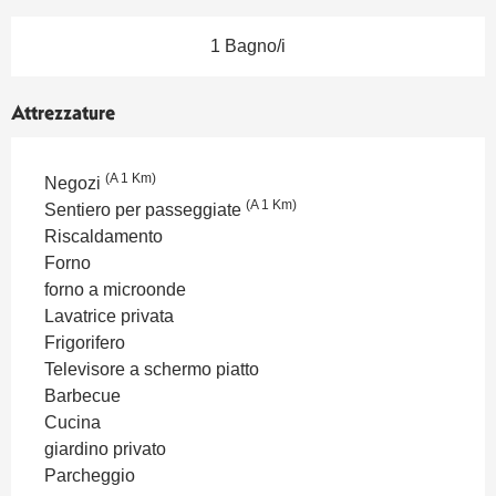
1 Bagno/i
Attrezzature
(A 1 Km)
Negozi
(A 1 Km)
Sentiero per passeggiate
Riscaldamento
Forno
forno a microonde
Lavatrice privata
Frigorifero
Televisore a schermo piatto
Barbecue
Cucina
giardino privato
Parcheggio