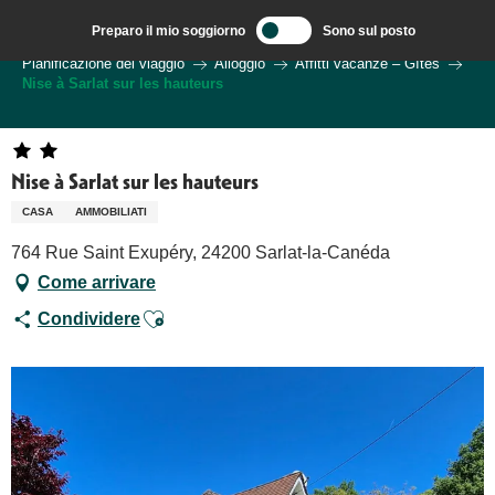
Aller
Preparo il mio soggiorno
Sono sul posto
au
Benvenuti a Sarlat, capitale del Périgord Noir – IT
Pianificazione del viaggio
Alloggio
Affitti vacanze – Gîtes
contenu
Nise à Sarlat sur les hauteurs
principal
Nise à Sarlat sur les hauteurs
CASA
AMMOBILIATI
764 Rue Saint Exupéry, 24200 Sarlat-la-Canéda
Come arrivare
Ajouter aux favoris
Condividere