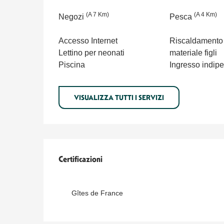
(A 7 Km)
(A 4 Km)
Negozi
Pesca
Accesso Internet
Riscaldamento
Lettino per neonati
materiale figli
Piscina
Ingresso indip
VISUALIZZA TUTTI I SERVIZI
Offerte di prestazioni
Certificazioni
Certificazioni
Gîtes de France