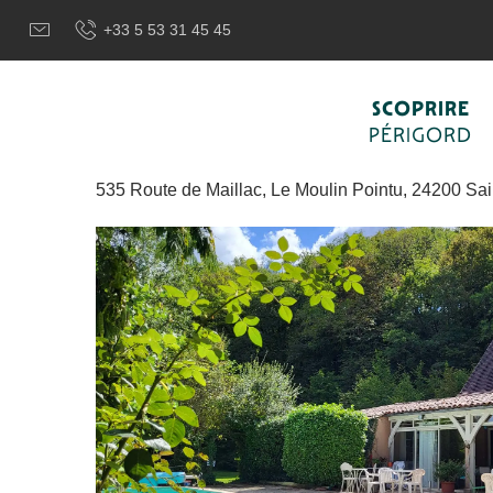
Aller
Benvenuti a Sarlat, capitale del Périgord Noir – IT
Pianific
+33 5 53 31 45 45
au
contenu
principal
Maison Forenea
SCOPRIRE
PÉRIGORD
AGRITURISMO
535 Route de Maillac, Le Moulin Pointu, 24200 Sa