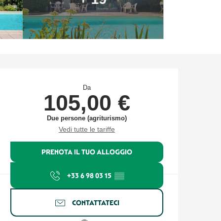
Orari e contatti
Da
105,00 €
Due persone (agriturismo)
Vedi tutte le tariffe
PRENOTA IL TUO ALLOGGIO
+33 6 98 03 15
▒▒
CONTATTATECI