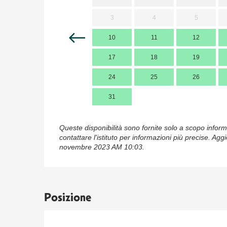
3
4
5
10
11
12
17
18
19
24
25
26
31
Queste disponibilità sono fornite solo a scopo inform
contattare l'istituto per informazioni più precise.
Aggi
novembre 2023 AM 10:03.
Posizione