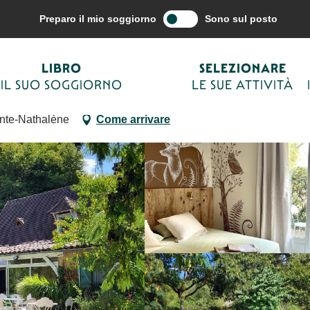
azione del viaggio
Alloggio
Affitti vacanze – Gîtes
Maison Foren
Preparo il mio soggiorno
Sono sul posto
LIBRO
SELEZIONARE
IL SUO SOGGIORNO
LE SUE ATTIVITÀ
inte-Nathalène
Come arrivare