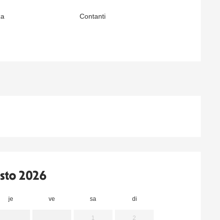
za
Contanti
sto 2026
je
ve
sa
di
lu
m
1
2