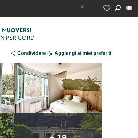
ea
--°
Ricerca
Voir les favoris
MUOVERSI
IN PÉRIGORD
Ajouter aux favoris
Condividere
Aggiungi ai miei preferiti
+ 19