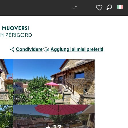
er 1 climatisé à Sarlat
--°
Ricerca
Voir les favoris
MUOVERSI
IN PÉRIGORD
Ajouter aux favoris
Condividere
Aggiungi ai miei preferiti
+ 13