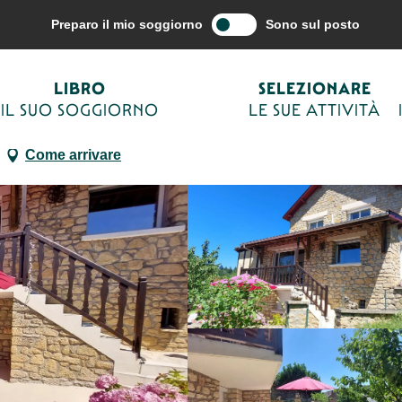
azione del viaggio
Alloggio
Affitti vacanze – Gîtes
Le Vieux Cerisi
Preparo il mio soggiorno
Sono sul posto
lat
LIBRO
SELEZIONARE
IL SUO SOGGIORNO
LE SUE ATTIVITÀ
Come arrivare