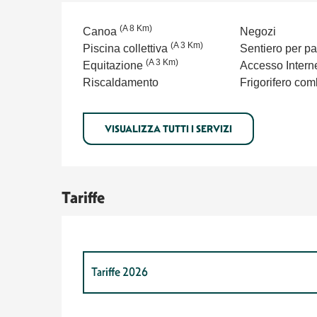
(A 8 Km)
Canoa
Negozi
(A 3 Km)
Piscina collettiva
Sentiero per p
(A 3 Km)
Equitazione
Accesso Intern
Riscaldamento
Frigorifero com
VISUALIZZA TUTTI I SERVIZI
Tariffe
Tariffe 2026
Tariffe 2027