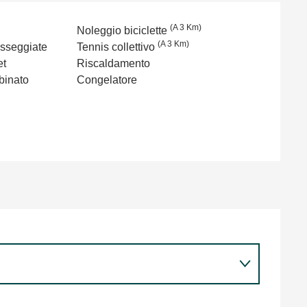
(A 3 Km)
Noleggio biciclette
(A 3 Km)
asseggiate
Tennis collettivo
et
Riscaldamento
binato
Congelatore