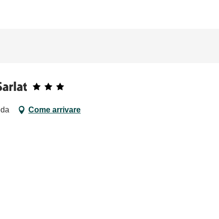
Sarlat
éda
Come arrivare