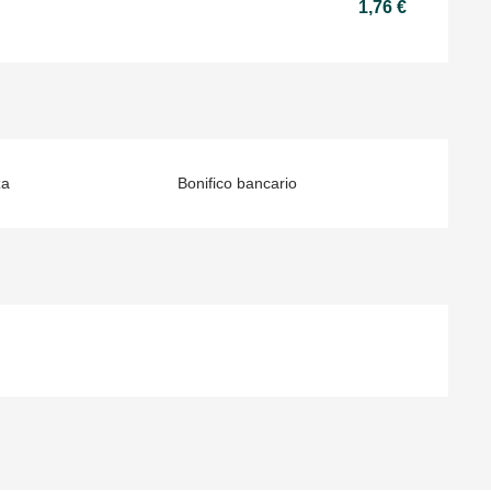
1,76 €
za
Bonifico bancario