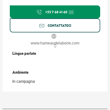
+33 7 68 41 60
▒▒
CONTATTATECI
www.hameaudelaborie.com
Lingue parlate
Lingue parlate
Ambiente
Ambiente
In campagna