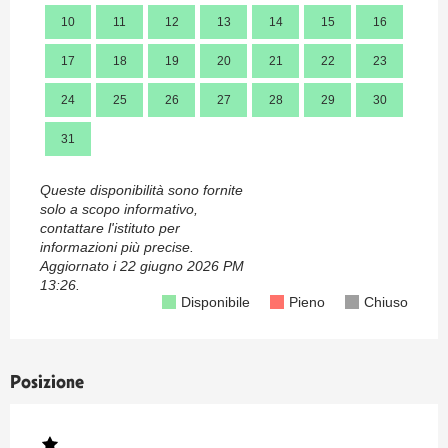
10
11
12
13
14
15
16
14
17
18
19
20
21
22
23
21
24
25
26
27
28
29
30
28
31
Queste disponibilità sono fornite
solo a scopo informativo,
contattare l'istituto per
informazioni più precise.
Aggiornato i
22 giugno 2026 PM
13:26.
Disponibile
Pieno
Chiuso
Posizione