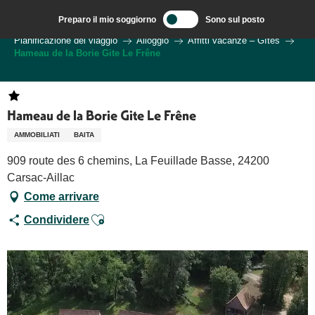
Aller
Preparo il mio soggiorno
Sono sul posto
au
Benvenuti a Sarlat, capitale del Périgord Noir – IT
Pianificazione del viaggio
Alloggio
Affitti vacanze – Gîtes
contenu
Hameau de la Borie Gite Le Frêne
principal
Hameau de la Borie Gite Le Frêne
AMMOBILIATI
BAITA
909 route des 6 chemins, La Feuillade Basse, 24200
Carsac-Aillac
Come arrivare
Ajouter aux favoris
Condividere