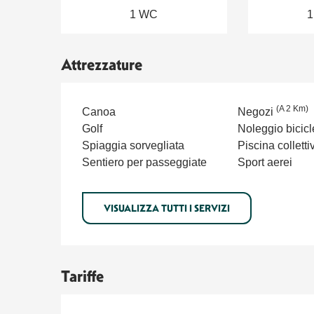
1 WC
1
Attrezzature
(A 2 Km)
Canoa
Negozi
Golf
Noleggio bicicl
Spiaggia sorvegliata
Piscina colletti
Sentiero per passeggiate
Sport aerei
VISUALIZZA TUTTI I SERVIZI
Tariffe