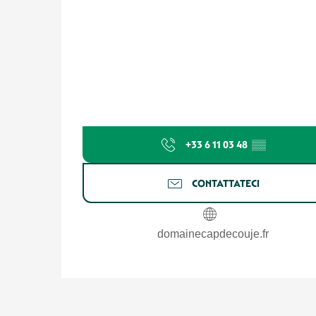
+33 6 11 03 48
▒▒
CONTATTATECI
domainecapdecouje.fr