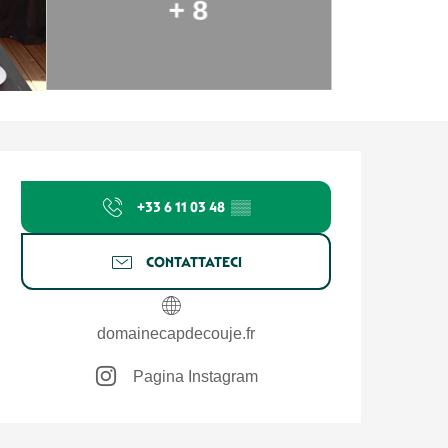
+ 8
Orari e contatti
+33 6 11 03 48
▒▒
CONTATTATECI
domainecapdecouje.fr
Pagina Instagram