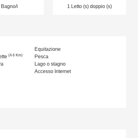
 Bagno/i
1 Letto (s) doppio (s)
Equitazione
(A 6 Km)
ette
Pesca
va
Lago o stagno
Accesso Internet