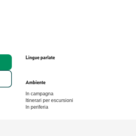
Lingue parlate
Lingue parlate
Ambiente
Ambiente
In campagna
Itinerari per escursioni
In periferia