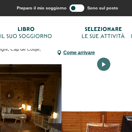
azione del viaggio
Alloggio
Affitti vacanze – Gîtes
Douceur de Vi
Preparo il mio soggiorno
Sono sul posto
LIBRO
SELEZIONARE
IL SUO SOGGIORNO
LE SUE ATTIVITÀ
re, Cap de Couje,
Come arrivare