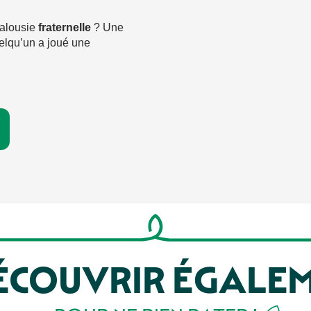
alousie
fraternelle
? Une
uelqu’un a joué une
ÉCOUVRIR ÉGALE