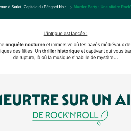
nue à Sarlat, Capitale du Périgord Noir
Murder Party : Une affaire Rock
L’intrigue est lancée :
une
enquête nocturne
et immersive où les pavés médiévaux d
iques des fifties. Un
thriller historique
et captivant qui vous tr
de rupture, là où la musique s’habille de mystère…
EURTRE SUR UN A
DE ROCK’N’ROLL