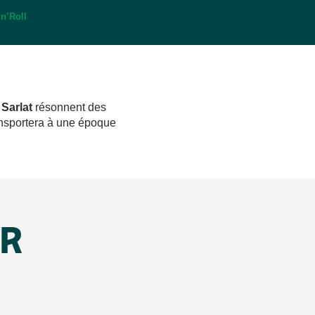
’n’Roll
e
Sarlat
résonnent des
ansportera à une époque
IR