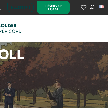
--
RÉSERVER
BILLETTERIE
LOCAL
°
Recherc
Voir les favoris
BOUGER
 PÉRIGORD
ROLL