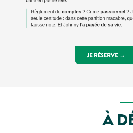
balle en pleine tête.
Règlement de
comptes
? Crime
passionnel
? J
seule certitude : dans cette partition macabre, q
fausse note. Et Johnny
l’a payée de sa vie.
JE RÉSERVE →
À D