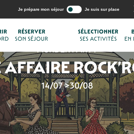
Je prépare mon séjour
Je suis sur place
IR
RÉSERVER
SÉLECTIONNER
ORD
SON SÉJOUR
SES ACTIVITÉS
EN
MURDER PARTY
 AFFAIRE ROCK’
14/07 >30/08