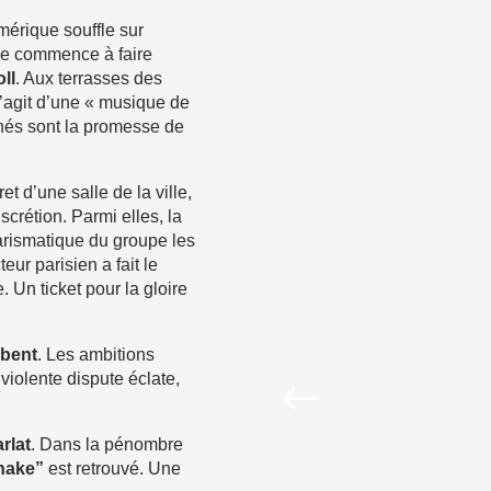
mérique souffle sur
ge commence à faire
ll
. Aux terrasses des
s’agit d’une « musique de
énés sont la promesse de
et d’une salle de la ville,
scrétion. Parmi elles, la
arismatique du groupe les
eur parisien a fait le
. Un ticket pour la gloire
bent
. Les ambitions
violente dispute éclate,
rlat
. Dans la pénombre
nake”
est retrouvé. Une