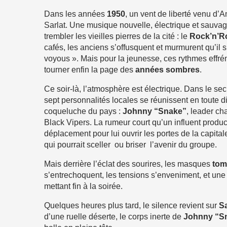
Dans les années
1950
, un vent de liberté venu d’A
Sarlat. Une musique nouvelle, électrique et sauva
trembler les vieilles pierres de la cité : le
Rock’n’Ro
cafés, les anciens s’offusquent et murmurent qu’il 
voyous ». Mais pour la jeunesse, ces rythmes effr
tourner enfin la page des
années sombres
.
Ce soir-là, l’atmosphère est électrique. Dans le secr
sept personnalités locales se réunissent en toute di
coqueluche du pays :
Johnny “Snake”
, leader ch
Black Vipers. La rumeur court qu’un influent product
déplacement pour lui ouvrir les portes de la capitale
qui pourrait sceller ou briser l’avenir du groupe.
Mais derrière l’éclat des sourires, les masques
tom
s’entrechoquent, les tensions s’enveniment, et une 
mettant fin à la soirée.
Quelques heures plus tard, le silence revient sur
Sa
d’une ruelle déserte, le corps inerte de
Johnny “S