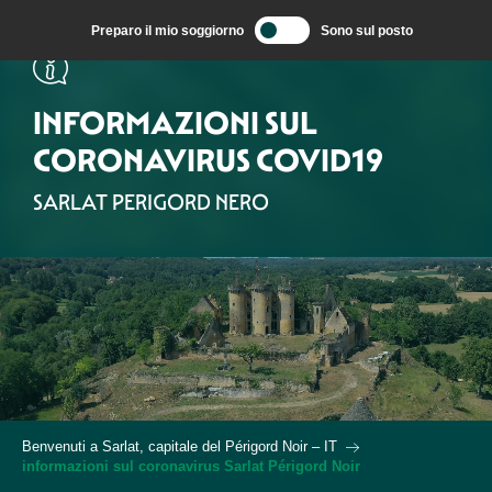
Aller
Preparo il mio soggiorno
Sono sul posto
au
contenu
principal
INFORMAZIONI SUL
CORONAVIRUS COVID19
SARLAT PERIGORD NERO
Benvenuti a Sarlat, capitale del Périgord Noir – IT
informazioni sul coronavirus Sarlat Périgord Noir