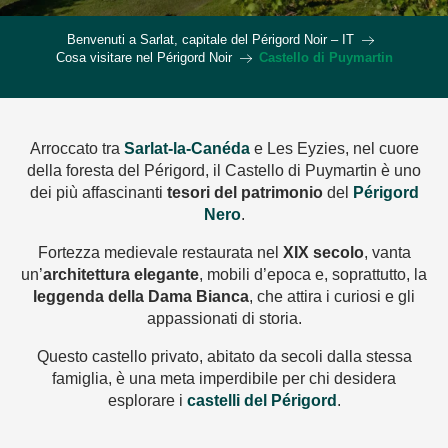
Benvenuti a Sarlat, capitale del Périgord Noir – IT
Cosa visitare nel Périgord Noir
Castello di Puymartin
Arroccato tra
Sarlat-la-Canéda
e Les Eyzies, nel cuore
della foresta del Périgord, il Castello di Puymartin è uno
dei più affascinanti
tesori del patrimonio
del
Périgord
Nero
.
Fortezza medievale restaurata nel
XIX secolo
, vanta
un’
architettura elegante
, mobili d’epoca e, soprattutto, la
leggenda della Dama Bianca
, che attira i curiosi e gli
appassionati di storia.
Questo castello privato, abitato da secoli dalla stessa
famiglia, è una meta imperdibile per chi desidera
esplorare i
castelli del Périgord
.