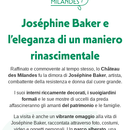
MILANDES
Joséphine Baker e
l’eleganza di un maniero
rinascimentale
Raffinato e commovente al tempo stesso, lo
Château
des Milandes
fu la dimora di
Joséphine Baker
, artista,
combattente della resistenza e donna dal cuore grande.
I suoi
interni riccamente decorati, i suoi
giardini
formali
e le sue mostre di uccelli da preda
affascineranno gli amanti
del patrimonio
e le famiglie.
La visita è anche un
vibrante omaggio
alla vita di
Joséphine Baker, raccontata attraverso foto, costumi,
video e oggetti personali. Un
parco alberato
, una