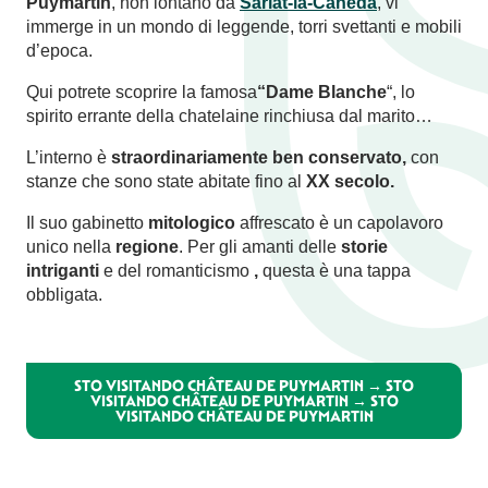
Puymartin
, non lontano da
Sarlat-la-Canéda
, vi
immerge in un mondo di leggende, torri svettanti e mobili
d’epoca.
Qui potrete scoprire la famosa
“Dame Blanche
“, lo
spirito errante della chatelaine rinchiusa dal marito…
L’interno è
straordinariamente ben conservato,
con
stanze che sono state abitate fino al
XX secolo.
Il suo gabinetto
mitologico
affrescato è un capolavoro
unico nella
regione
. Per gli amanti delle
storie
intriganti
e del romanticismo
,
questa è una tappa
obbligata.
STO VISITANDO CHÂTEAU DE PUYMARTIN → STO
VISITANDO CHÂTEAU DE PUYMARTIN → STO
VISITANDO CHÂTEAU DE PUYMARTIN