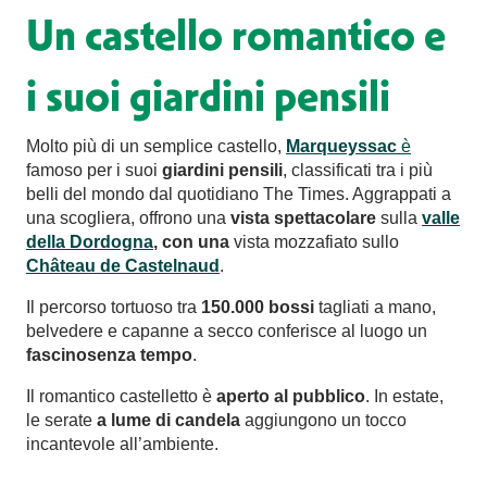
Un castello romantico e
i suoi giardini pensili
Molto più di un semplice castello,
Marqueyssac
è
famoso per i suoi
giardini pensili
, classificati tra i più
belli del mondo dal quotidiano The Times. Aggrappati a
una scogliera, offrono una
vista spettacolare
sulla
valle
della Dordogna
, con una
vista mozzafiato sullo
Château de Castelnaud
.
Il percorso tortuoso tra
150.000 bossi
tagliati a mano,
belvedere e capanne a secco conferisce al luogo un
fascino
senza tempo
.
Il romantico castelletto è
aperto al pubblico
. In estate,
le serate
a lume di candela
aggiungono un tocco
incantevole all’ambiente.