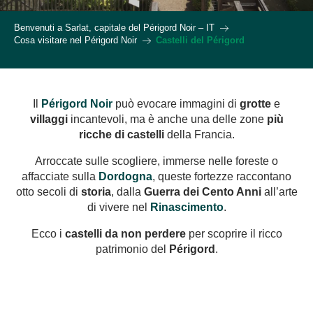
Benvenuti a Sarlat, capitale del Périgord Noir – IT
Cosa visitare nel Périgord Noir
Castelli del Périgord
Il
Périgord Noir
può evocare immagini di
grotte
e
villaggi
incantevoli, ma è anche una delle zone
più
ricche di castelli
della Francia.
Arroccate sulle scogliere, immerse nelle foreste o
affacciate sulla
Dordogna
, queste fortezze raccontano
otto secoli di
storia
, dalla
Guerra dei Cento Anni
all’arte
di vivere nel
Rinascimento
.
Ecco i
castelli da non perdere
per scoprire il ricco
patrimonio del
Périgord
.