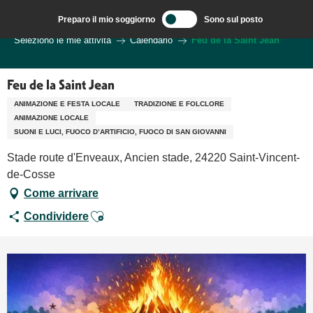
Aller
Preparo il mio soggiorno
Sono sul posto
au
Benvenuti a Sarlat, capitale del Périgord Noir – IT
Seleziono le mie attività
Calendario
Feu de la Saint Jean
contenu
principal
Feu de la Saint Jean
ANIMAZIONE E FESTA LOCALE
TRADIZIONE E FOLCLORE
ANIMAZIONE LOCALE
SUONI E LUCI, FUOCO D’ARTIFICIO, FUOCO DI SAN GIOVANNI
Stade route d'Enveaux, Ancien stade, 24220 Saint-Vincent-
de-Cosse
Come arrivare
Ajouter aux favoris
Condividere