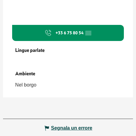
+33 6 75 80 54
▒▒
Lingue parlate
Lingue parlate
Ambiente
Ambiente
Nel borgo
Segnala un errore